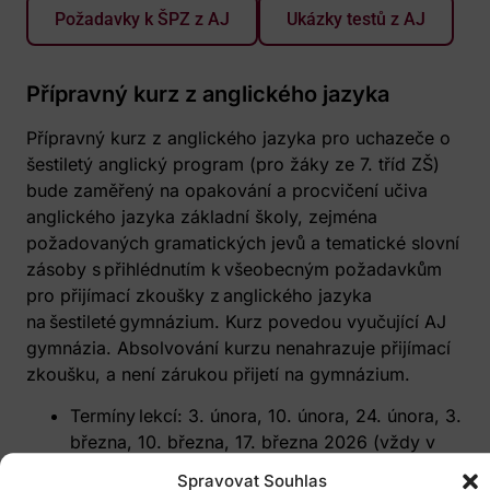
Požadavky k ŠPZ z AJ
Ukázky testů z AJ
Přípravný kurz z anglického jazyka
Přípravný kurz z anglického jazyka pro uchazeče o
šestiletý anglický program (pro žáky ze 7. tříd ZŠ)
bude zaměřený na opakování a procvičení učiva
anglického jazyka základní školy, zejména
požadovaných gramatických jevů a tematické slovní
zásoby s přihlédnutím k všeobecným požadavkům
pro přijímací zkoušky z anglického jazyka
na šestileté gymnázium. Kurz povedou vyučující AJ
gymnázia. Absolvování kurzu nenahrazuje přijímací
zkoušku, a není zárukou přijetí na gymnázium.
Termíny lekcí: 3. února, 10. února, 24. února, 3.
března, 10. března, 17. března 2026 (vždy v
úterý)
Spravovat Souhlas