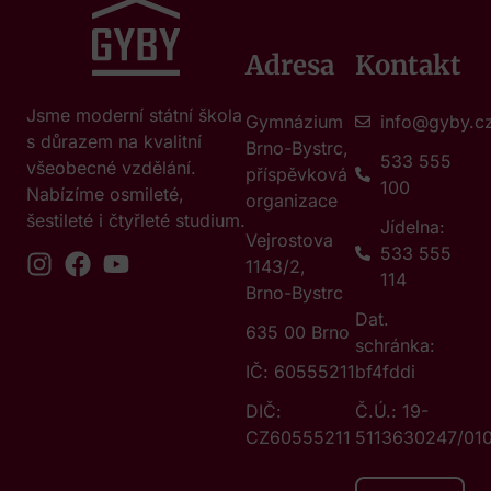
Adresa
Kontakt
Jsme moderní státní škola
Gymnázium
info@gyby.c
s důrazem na kvalitní
Brno-Bystrc,
533 555
všeobecné vzdělání.
příspěvková
100
Nabízíme osmileté,
organizace
šestileté i čtyřleté studium.
Jídelna:
Vejrostova
533 555
1143/2,
114
Brno-Bystrc
Dat.
635 00 Brno
schránka:
IČ: 60555211
bf4fddi
DIČ:
Č.Ú.: 19-
CZ60555211
5113630247/01