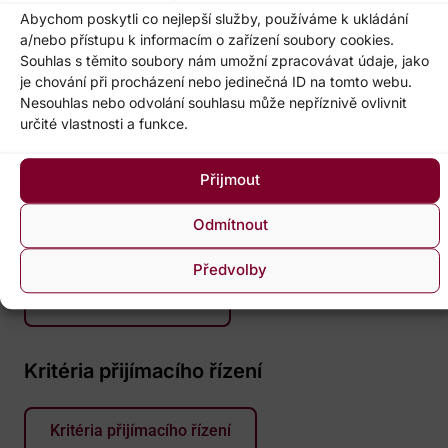
Čas: 16.00-17.30
Abychom poskytli co nejlepší služby, používáme k ukládání
Místo konání kurzu: Gymnázium Brno-Bystrc,
a/nebo přístupu k informacím o zařízení soubory cookies.
Vejrostova 1143/2, Brno
Souhlas s těmito soubory nám umožní zpracovávat údaje, jako
Kurzovné: 1 200 Kč
je chování při procházení nebo jedinečná ID na tomto webu.
Nesouhlas nebo odvolání souhlasu může nepříznivě ovlivnit
Online registrace bude spuštěna 1. 12. 2025 v 9.00.
určité vlastnosti a funkce.
Online registraci do kurzu proveďte co nejdříve,
kapacita kurzu je omezená. Po odeslání přihlášky
Přijmout
obdržíte na Vámi zadanou e-mailovou adresu
potřebné platební údaje. Platba musí být provedena
Odmítnout
nejpozději do 12. 12. 2025.
Předvolby
Přihlašovací formulář
Kritéria přijímacího řízení
Kritéria přijímacího řízení